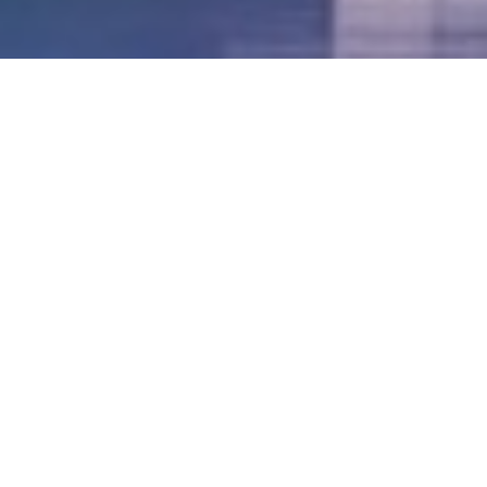
LVII - Formato Virtual, Agosto 2021
[Best_Wordpress_Gallery id=»20″ gal_title=»57º
Conferencia Anual FIA – Agosto 2021″]
LVI - Formato Virtual, Octubre 2020
LV - San José, Costa Rica, 2019
LIV - Santo Domingo, República
Dominica. 2018
LIII - Ciudad de Panamá, Panamá. 2017