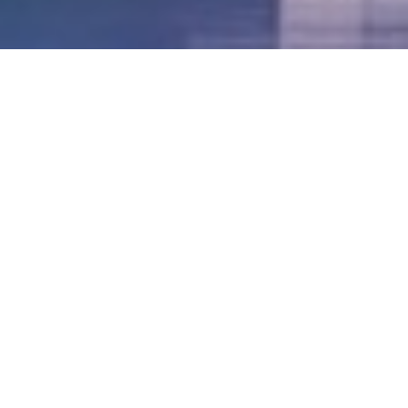
LVII - Formato Virtual, Agosto 2021
[Best_Wordpress_Gallery id=»20″ gal_title=»57º
Conferencia Anual FIA – Agosto 2021″]
LVI - Formato Virtual, Octubre 2020
LV - San José, Costa Rica, 2019
LIV - Santo Domingo, República
Dominica. 2018
LIII - Ciudad de Panamá, Panamá. 2017