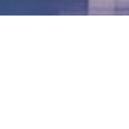
LVII - Formato Virtual, Agosto 2021
[Best_Wordpress_Gallery id=»20″ gal_title=»57º
Conferencia Anual FIA – Agosto 2021″]
LVI - Formato Virtual, Octubre 2020
LV - San José, Costa Rica, 2019
LIV - Santo Domingo, República
Dominica. 2018
LIII - Ciudad de Panamá, Panamá. 2017