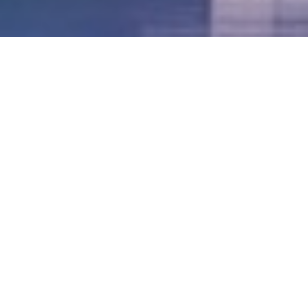
LVII - Formato Virtual, Agosto 2021
[Best_Wordpress_Gallery id=»20″ gal_title=»57º
Conferencia Anual FIA – Agosto 2021″]
LVI - Formato Virtual, Octubre 2020
LV - San José, Costa Rica, 2019
LIV - Santo Domingo, República
Dominica. 2018
LIII - Ciudad de Panamá, Panamá. 2017