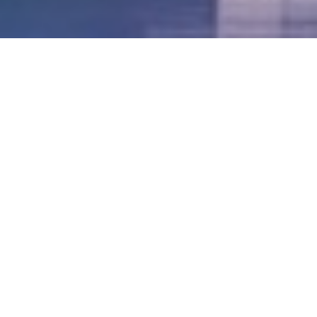
LVII - Formato Virtual, Agosto 2021
[Best_Wordpress_Gallery id=»20″ gal_title=»57º
Conferencia Anual FIA – Agosto 2021″]
LVI - Formato Virtual, Octubre 2020
LV - San José, Costa Rica, 2019
LIV - Santo Domingo, República
Dominica. 2018
LIII - Ciudad de Panamá, Panamá. 2017