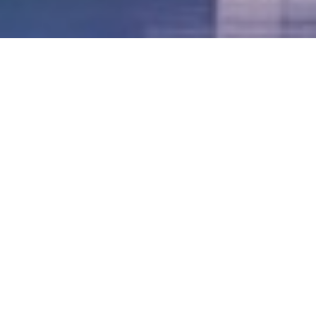
LVII - Formato Virtual, Agosto 2021
[Best_Wordpress_Gallery id=»20″ gal_title=»57º
Conferencia Anual FIA – Agosto 2021″]
LVI - Formato Virtual, Octubre 2020
LV - San José, Costa Rica, 2019
LIV - Santo Domingo, República
Dominica. 2018
LIII - Ciudad de Panamá, Panamá. 2017