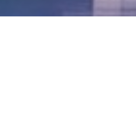
LVII - Formato Virtual, Agosto 2021
[Best_Wordpress_Gallery id=»20″ gal_title=»57º
Conferencia Anual FIA – Agosto 2021″]
LVI - Formato Virtual, Octubre 2020
LV - San José, Costa Rica, 2019
LIV - Santo Domingo, República
Dominica. 2018
LIII - Ciudad de Panamá, Panamá. 2017