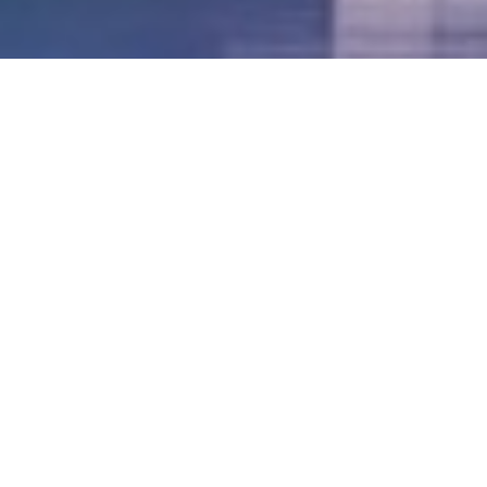
LVII - Formato Virtual, Agosto 2021
[Best_Wordpress_Gallery id=»20″ gal_title=»57º
Conferencia Anual FIA – Agosto 2021″]
LVI - Formato Virtual, Octubre 2020
LV - San José, Costa Rica, 2019
LIV - Santo Domingo, República
Dominica. 2018
LIII - Ciudad de Panamá, Panamá. 2017