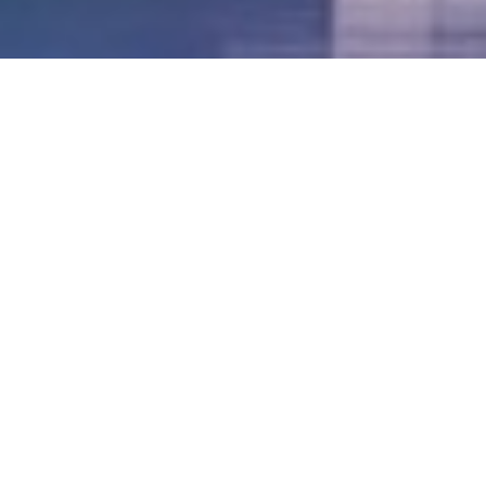
LVII - Formato Virtual, Agosto 2021
[Best_Wordpress_Gallery id=»20″ gal_title=»57º
Conferencia Anual FIA – Agosto 2021″]
LVI - Formato Virtual, Octubre 2020
LV - San José, Costa Rica, 2019
LIV - Santo Domingo, República
Dominica. 2018
LIII - Ciudad de Panamá, Panamá. 2017