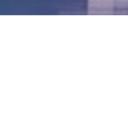
LVII - Formato Virtual, Agosto 2021
[Best_Wordpress_Gallery id=»20″ gal_title=»57º
Conferencia Anual FIA – Agosto 2021″]
LVI - Formato Virtual, Octubre 2020
LV - San José, Costa Rica, 2019
LIV - Santo Domingo, República
Dominica. 2018
LIII - Ciudad de Panamá, Panamá. 2017