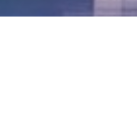
LVII - Formato Virtual, Agosto 2021
[Best_Wordpress_Gallery id=»20″ gal_title=»57º
Conferencia Anual FIA – Agosto 2021″]
LVI - Formato Virtual, Octubre 2020
LV - San José, Costa Rica, 2019
LIV - Santo Domingo, República
Dominica. 2018
LIII - Ciudad de Panamá, Panamá. 2017