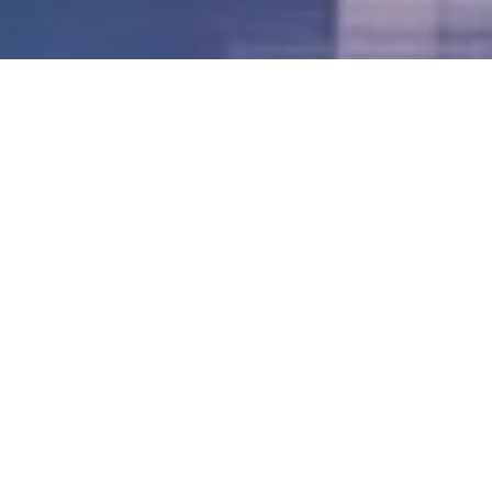
LVII - Formato Virtual, Agosto 2021
[Best_Wordpress_Gallery id=»20″ gal_title=»57º
Conferencia Anual FIA – Agosto 2021″]
LVI - Formato Virtual, Octubre 2020
LV - San José, Costa Rica, 2019
LIV - Santo Domingo, República
Dominica. 2018
LIII - Ciudad de Panamá, Panamá. 2017