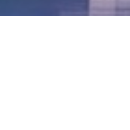
LVII - Formato Virtual, Agosto 2021
[Best_Wordpress_Gallery id=»20″ gal_title=»57º
Conferencia Anual FIA – Agosto 2021″]
LVI - Formato Virtual, Octubre 2020
LV - San José, Costa Rica, 2019
LIV - Santo Domingo, República
Dominica. 2018
LIII - Ciudad de Panamá, Panamá. 2017