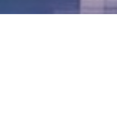
LVII - Formato Virtual, Agosto 2021
[Best_Wordpress_Gallery id=»20″ gal_title=»57º
Conferencia Anual FIA – Agosto 2021″]
LVI - Formato Virtual, Octubre 2020
LV - San José, Costa Rica, 2019
LIV - Santo Domingo, República
Dominica. 2018
LIII - Ciudad de Panamá, Panamá. 2017