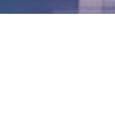
LVII - Formato Virtual, Agosto 2021
[Best_Wordpress_Gallery id=»20″ gal_title=»57º
Conferencia Anual FIA – Agosto 2021″]
LVI - Formato Virtual, Octubre 2020
LV - San José, Costa Rica, 2019
LIV - Santo Domingo, República
Dominica. 2018
LIII - Ciudad de Panamá, Panamá. 2017