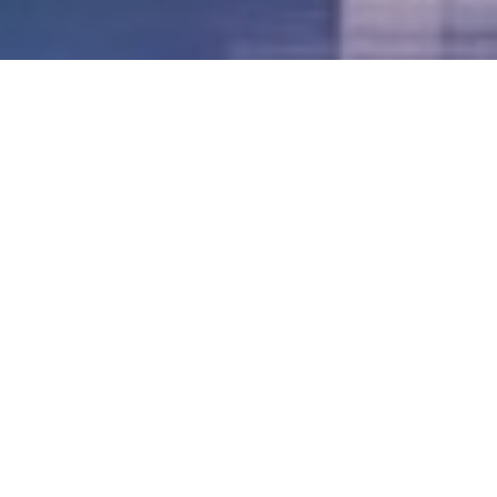
LVII - Formato Virtual, Agosto 2021
[Best_Wordpress_Gallery id=»20″ gal_title=»57º
Conferencia Anual FIA – Agosto 2021″]
LVI - Formato Virtual, Octubre 2020
LV - San José, Costa Rica, 2019
LIV - Santo Domingo, República
Dominica. 2018
LIII - Ciudad de Panamá, Panamá. 2017