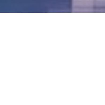
LVII - Formato Virtual, Agosto 2021
[Best_Wordpress_Gallery id=»20″ gal_title=»57º
Conferencia Anual FIA – Agosto 2021″]
LVI - Formato Virtual, Octubre 2020
LV - San José, Costa Rica, 2019
LIV - Santo Domingo, República
Dominica. 2018
LIII - Ciudad de Panamá, Panamá. 2017