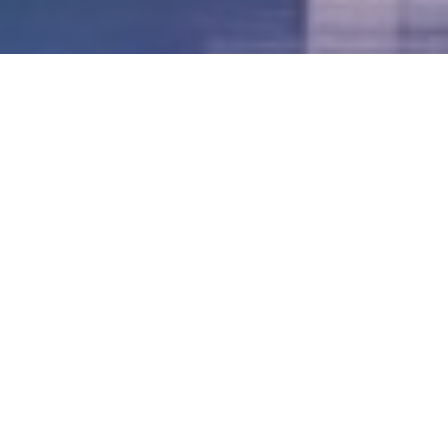
LVII - Formato Virtual, Agosto 2021
[Best_Wordpress_Gallery id=»20″ gal_title=»57º
Conferencia Anual FIA – Agosto 2021″]
LVI - Formato Virtual, Octubre 2020
LV - San José, Costa Rica, 2019
LIV - Santo Domingo, República
Dominica. 2018
LIII - Ciudad de Panamá, Panamá. 2017