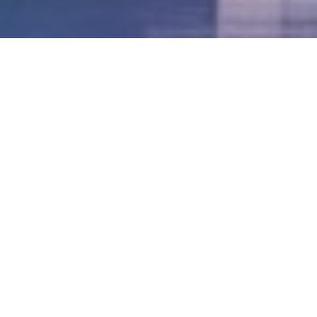
LVII - Formato Virtual, Agosto 2021
[Best_Wordpress_Gallery id=»20″ gal_title=»57º
Conferencia Anual FIA – Agosto 2021″]
LVI - Formato Virtual, Octubre 2020
LV - San José, Costa Rica, 2019
LIV - Santo Domingo, República
Dominica. 2018
LIII - Ciudad de Panamá, Panamá. 2017