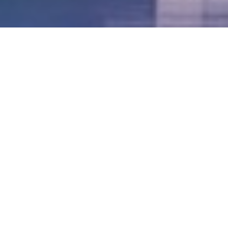
LVII - Formato Virtual, Agosto 2021
[Best_Wordpress_Gallery id=»20″ gal_title=»57º
Conferencia Anual FIA – Agosto 2021″]
LVI - Formato Virtual, Octubre 2020
LV - San José, Costa Rica, 2019
LIV - Santo Domingo, República
Dominica. 2018
LIII - Ciudad de Panamá, Panamá. 2017