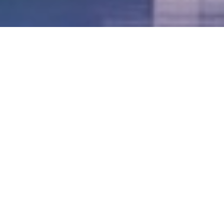
LVII - Formato Virtual, Agosto 2021
[Best_Wordpress_Gallery id=»20″ gal_title=»57º
Conferencia Anual FIA – Agosto 2021″]
LVI - Formato Virtual, Octubre 2020
LV - San José, Costa Rica, 2019
LIV - Santo Domingo, República
Dominica. 2018
LIII - Ciudad de Panamá, Panamá. 2017