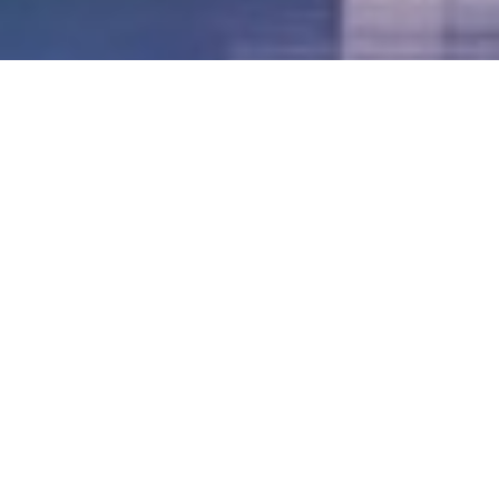
LVII - Formato Virtual, Agosto 2021
[Best_Wordpress_Gallery id=»20″ gal_title=»57º
Conferencia Anual FIA – Agosto 2021″]
LVI - Formato Virtual, Octubre 2020
LV - San José, Costa Rica, 2019
LIV - Santo Domingo, República
Dominica. 2018
LIII - Ciudad de Panamá, Panamá. 2017