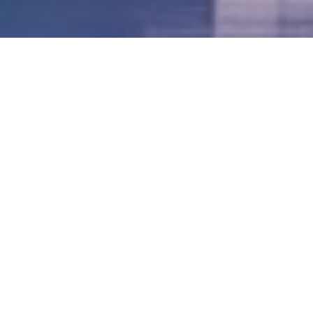
LVII - Formato Virtual, Agosto 2021
[Best_Wordpress_Gallery id=»20″ gal_title=»57º
Conferencia Anual FIA – Agosto 2021″]
LVI - Formato Virtual, Octubre 2020
LV - San José, Costa Rica, 2019
LIV - Santo Domingo, República
Dominica. 2018
LIII - Ciudad de Panamá, Panamá. 2017