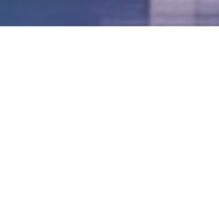
LVII - Formato Virtual, Agosto 2021
[Best_Wordpress_Gallery id=»20″ gal_title=»57º
Conferencia Anual FIA – Agosto 2021″]
LVI - Formato Virtual, Octubre 2020
LV - San José, Costa Rica, 2019
LIV - Santo Domingo, República
Dominica. 2018
LIII - Ciudad de Panamá, Panamá. 2017