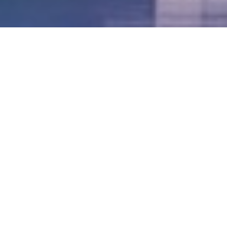
LVII - Formato Virtual, Agosto 2021
[Best_Wordpress_Gallery id=»20″ gal_title=»57º
Conferencia Anual FIA – Agosto 2021″]
LVI - Formato Virtual, Octubre 2020
LV - San José, Costa Rica, 2019
LIV - Santo Domingo, República
Dominica. 2018
LIII - Ciudad de Panamá, Panamá. 2017