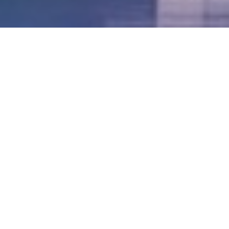
LVII - Formato Virtual, Agosto 2021
[Best_Wordpress_Gallery id=»20″ gal_title=»57º
Conferencia Anual FIA – Agosto 2021″]
LVI - Formato Virtual, Octubre 2020
LV - San José, Costa Rica, 2019
LIV - Santo Domingo, República
Dominica. 2018
LIII - Ciudad de Panamá, Panamá. 2017