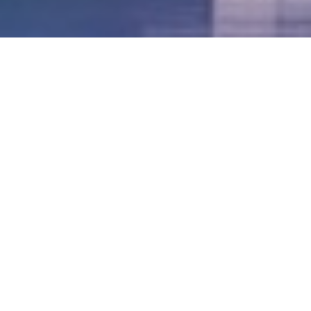
LVII - Formato Virtual, Agosto 2021
[Best_Wordpress_Gallery id=»20″ gal_title=»57º
Conferencia Anual FIA – Agosto 2021″]
LVI - Formato Virtual, Octubre 2020
LV - San José, Costa Rica, 2019
LIV - Santo Domingo, República
Dominica. 2018
LIII - Ciudad de Panamá, Panamá. 2017