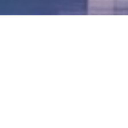
LVII - Formato Virtual, Agosto 2021
[Best_Wordpress_Gallery id=»20″ gal_title=»57º
Conferencia Anual FIA – Agosto 2021″]
LVI - Formato Virtual, Octubre 2020
LV - San José, Costa Rica, 2019
LIV - Santo Domingo, República
Dominica. 2018
LIII - Ciudad de Panamá, Panamá. 2017