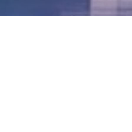
LVII - Formato Virtual, Agosto 2021
[Best_Wordpress_Gallery id=»20″ gal_title=»57º
Conferencia Anual FIA – Agosto 2021″]
LVI - Formato Virtual, Octubre 2020
LV - San José, Costa Rica, 2019
LIV - Santo Domingo, República
Dominica. 2018
LIII - Ciudad de Panamá, Panamá. 2017