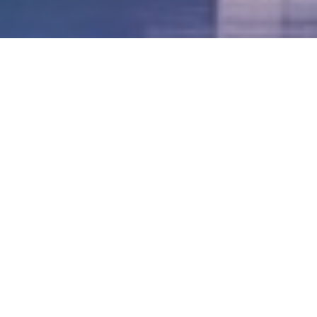
LVII - Formato Virtual, Agosto 2021
[Best_Wordpress_Gallery id=»20″ gal_title=»57º
Conferencia Anual FIA – Agosto 2021″]
LVI - Formato Virtual, Octubre 2020
LV - San José, Costa Rica, 2019
LIV - Santo Domingo, República
Dominica. 2018
LIII - Ciudad de Panamá, Panamá. 2017