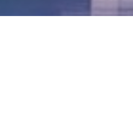
LVII - Formato Virtual, Agosto 2021
[Best_Wordpress_Gallery id=»20″ gal_title=»57º
Conferencia Anual FIA – Agosto 2021″]
LVI - Formato Virtual, Octubre 2020
LV - San José, Costa Rica, 2019
LIV - Santo Domingo, República
Dominica. 2018
LIII - Ciudad de Panamá, Panamá. 2017