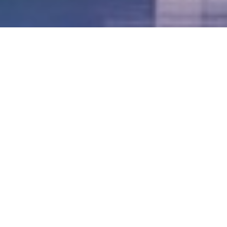
LVII - Formato Virtual, Agosto 2021
[Best_Wordpress_Gallery id=»20″ gal_title=»57º
Conferencia Anual FIA – Agosto 2021″]
LVI - Formato Virtual, Octubre 2020
LV - San José, Costa Rica, 2019
LIV - Santo Domingo, República
Dominica. 2018
LIII - Ciudad de Panamá, Panamá. 2017