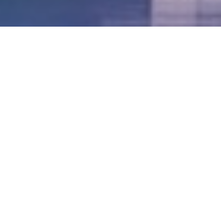
LVII - Formato Virtual, Agosto 2021
[Best_Wordpress_Gallery id=»20″ gal_title=»57º
Conferencia Anual FIA – Agosto 2021″]
LVI - Formato Virtual, Octubre 2020
LV - San José, Costa Rica, 2019
LIV - Santo Domingo, República
Dominica. 2018
LIII - Ciudad de Panamá, Panamá. 2017