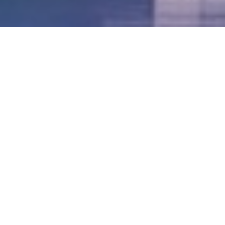
LVII - Formato Virtual, Agosto 2021
[Best_Wordpress_Gallery id=»20″ gal_title=»57º
Conferencia Anual FIA – Agosto 2021″]
LVI - Formato Virtual, Octubre 2020
LV - San José, Costa Rica, 2019
LIV - Santo Domingo, República
Dominica. 2018
LIII - Ciudad de Panamá, Panamá. 2017