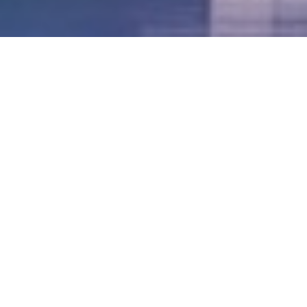
LVII - Formato Virtual, Agosto 2021
[Best_Wordpress_Gallery id=»20″ gal_title=»57º
Conferencia Anual FIA – Agosto 2021″]
LVI - Formato Virtual, Octubre 2020
LV - San José, Costa Rica, 2019
LIV - Santo Domingo, República
Dominica. 2018
LIII - Ciudad de Panamá, Panamá. 2017