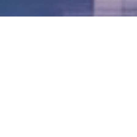
LVII - Formato Virtual, Agosto 2021
[Best_Wordpress_Gallery id=»20″ gal_title=»57º
Conferencia Anual FIA – Agosto 2021″]
LVI - Formato Virtual, Octubre 2020
LV - San José, Costa Rica, 2019
LIV - Santo Domingo, República
Dominica. 2018
LIII - Ciudad de Panamá, Panamá. 2017