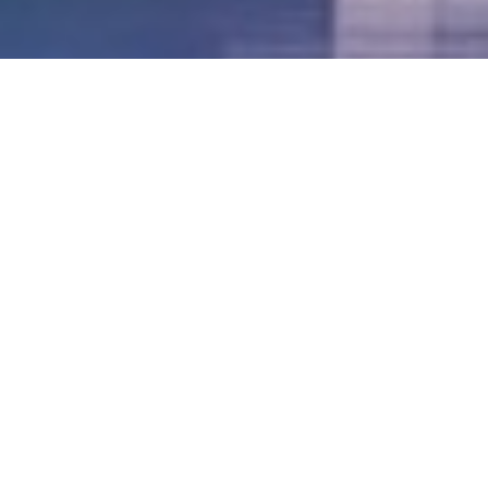
LVII - Formato Virtual, Agosto 2021
[Best_Wordpress_Gallery id=»20″ gal_title=»57º
Conferencia Anual FIA – Agosto 2021″]
LVI - Formato Virtual, Octubre 2020
LV - San José, Costa Rica, 2019
LIV - Santo Domingo, República
Dominica. 2018
LIII - Ciudad de Panamá, Panamá. 2017