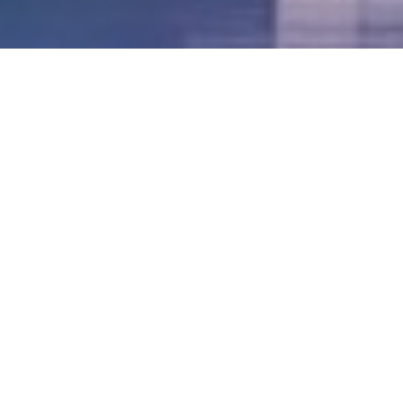
LVII - Formato Virtual, Agosto 2021
[Best_Wordpress_Gallery id=»20″ gal_title=»57º
Conferencia Anual FIA – Agosto 2021″]
LVI - Formato Virtual, Octubre 2020
LV - San José, Costa Rica, 2019
LIV - Santo Domingo, República
Dominica. 2018
LIII - Ciudad de Panamá, Panamá. 2017