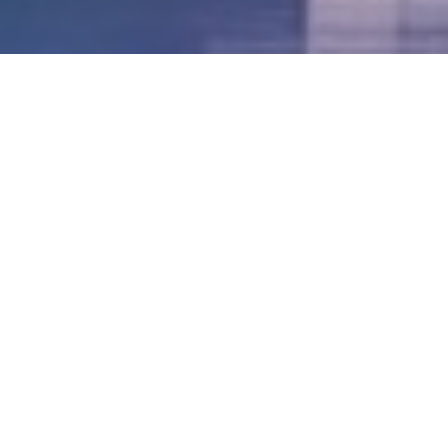
LVII - Formato Virtual, Agosto 2021
[Best_Wordpress_Gallery id=»20″ gal_title=»57º
Conferencia Anual FIA – Agosto 2021″]
LVI - Formato Virtual, Octubre 2020
LV - San José, Costa Rica, 2019
LIV - Santo Domingo, República
Dominica. 2018
LIII - Ciudad de Panamá, Panamá. 2017