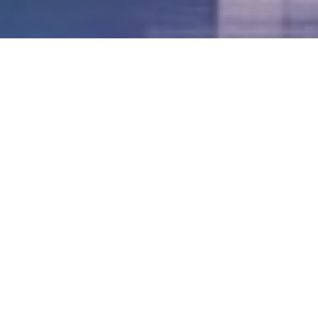
LVII - Formato Virtual, Agosto 2021
[Best_Wordpress_Gallery id=»20″ gal_title=»57º
Conferencia Anual FIA – Agosto 2021″]
LVI - Formato Virtual, Octubre 2020
LV - San José, Costa Rica, 2019
LIV - Santo Domingo, República
Dominica. 2018
LIII - Ciudad de Panamá, Panamá. 2017