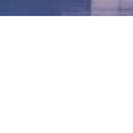
LVII - Formato Virtual, Agosto 2021
[Best_Wordpress_Gallery id=»20″ gal_title=»57º
Conferencia Anual FIA – Agosto 2021″]
LVI - Formato Virtual, Octubre 2020
LV - San José, Costa Rica, 2019
LIV - Santo Domingo, República
Dominica. 2018
LIII - Ciudad de Panamá, Panamá. 2017