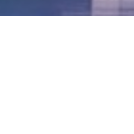
LVII - Formato Virtual, Agosto 2021
[Best_Wordpress_Gallery id=»20″ gal_title=»57º
Conferencia Anual FIA – Agosto 2021″]
LVI - Formato Virtual, Octubre 2020
LV - San José, Costa Rica, 2019
LIV - Santo Domingo, República
Dominica. 2018
LIII - Ciudad de Panamá, Panamá. 2017