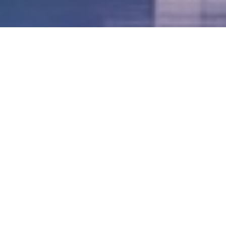
LVII - Formato Virtual, Agosto 2021
[Best_Wordpress_Gallery id=»20″ gal_title=»57º
Conferencia Anual FIA – Agosto 2021″]
LVI - Formato Virtual, Octubre 2020
LV - San José, Costa Rica, 2019
LIV - Santo Domingo, República
Dominica. 2018
LIII - Ciudad de Panamá, Panamá. 2017