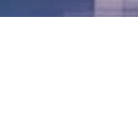
LVII - Formato Virtual, Agosto 2021
[Best_Wordpress_Gallery id=»20″ gal_title=»57º
Conferencia Anual FIA – Agosto 2021″]
LVI - Formato Virtual, Octubre 2020
LV - San José, Costa Rica, 2019
LIV - Santo Domingo, República
Dominica. 2018
LIII - Ciudad de Panamá, Panamá. 2017