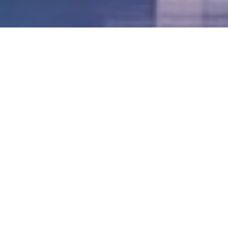
LVII - Formato Virtual, Agosto 2021
[Best_Wordpress_Gallery id=»20″ gal_title=»57º
Conferencia Anual FIA – Agosto 2021″]
LVI - Formato Virtual, Octubre 2020
LV - San José, Costa Rica, 2019
LIV - Santo Domingo, República
Dominica. 2018
LIII - Ciudad de Panamá, Panamá. 2017