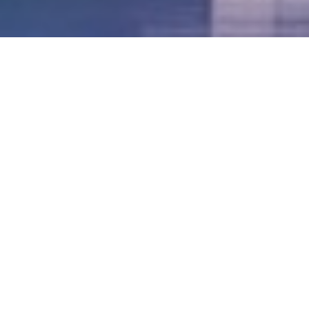
LVII - Formato Virtual, Agosto 2021
[Best_Wordpress_Gallery id=»20″ gal_title=»57º
Conferencia Anual FIA – Agosto 2021″]
LVI - Formato Virtual, Octubre 2020
LV - San José, Costa Rica, 2019
LIV - Santo Domingo, República
Dominica. 2018
LIII - Ciudad de Panamá, Panamá. 2017