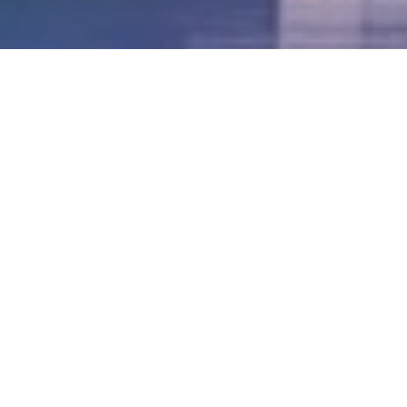
LVII - Formato Virtual, Agosto 2021
[Best_Wordpress_Gallery id=»20″ gal_title=»57º
Conferencia Anual FIA – Agosto 2021″]
LVI - Formato Virtual, Octubre 2020
LV - San José, Costa Rica, 2019
LIV - Santo Domingo, República
Dominica. 2018
LIII - Ciudad de Panamá, Panamá. 2017