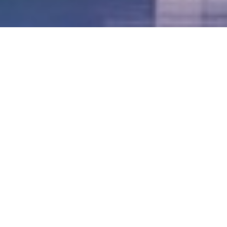
LVII - Formato Virtual, Agosto 2021
[Best_Wordpress_Gallery id=»20″ gal_title=»57º
Conferencia Anual FIA – Agosto 2021″]
LVI - Formato Virtual, Octubre 2020
LV - San José, Costa Rica, 2019
LIV - Santo Domingo, República
Dominica. 2018
LIII - Ciudad de Panamá, Panamá. 2017