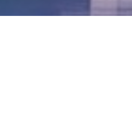
LVII - Formato Virtual, Agosto 2021
[Best_Wordpress_Gallery id=»20″ gal_title=»57º
Conferencia Anual FIA – Agosto 2021″]
LVI - Formato Virtual, Octubre 2020
LV - San José, Costa Rica, 2019
LIV - Santo Domingo, República
Dominica. 2018
LIII - Ciudad de Panamá, Panamá. 2017