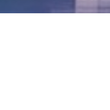
LVII - Formato Virtual, Agosto 2021
[Best_Wordpress_Gallery id=»20″ gal_title=»57º
Conferencia Anual FIA – Agosto 2021″]
LVI - Formato Virtual, Octubre 2020
LV - San José, Costa Rica, 2019
LIV - Santo Domingo, República
Dominica. 2018
LIII - Ciudad de Panamá, Panamá. 2017